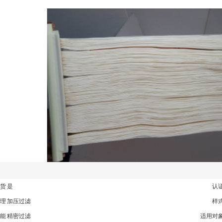
货
是
认
理
加压过滤
样
能
精密过滤
适用对