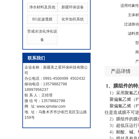
适用对象性
净水材料及其他
新疆环保设备
主体材
RO反渗透膜
化学加药系统
过滤推动
苦咸水淡化净化设
滤料类
备
型
商
联系我们
产
企业名称：新疆美之星环保科技有限公
产品详情
司
办公电话：0991-4500499 4502432
移动电话：13579882798
1、膜组件的特
18997956237
1）采用聚氟乙烯
联 系 人：王经理
聚偏氟乙烯（PV
微 信 号：13579882798
聚偏氟乙烯（P
网 址: www.xjmstar.com
地 址：乌鲁木齐市沙依巴克区宝山路
往是造成膜不可逆
159号
2）膜组件的膜
3）超低压运行
4）耐酸、碱、
5）膜丝具有良