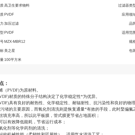
质
高卫生要求物料
过滤器类
质
PVDF
应用领
力
加压过滤
品
型
PVDF
适用范
号
MZX-MBR12
规
标
美之星
包
量
100平方米
点：
（PVDF)为原材料。
DF)材质的特殊分子结构决定了化学稳定性*为优异。
VDF)具有良好的耐热性、化学稳定性、耐辐射性、抗污染性和良好的物
污堵的主要原因，而氧化剂清洗则是恢复通量*有效的手段，此时棸偏氟乙
丝填充率高，所以比平板膜，管式膜更节省占地面积；
可以有效降低能耗，节省运行成本；
氧化剂等化学药剂的清洗；
好的机械性能（柔韧性和廷展性），适用气水清洗工艺；