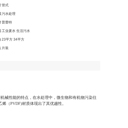
型
管式
域
污水处理
牌
普蕾特
围
工业废水 生活污水
格
23平方 34平方
装
片装
理机械性能的特点，在水处理中，微生物和有机物污染往
烯（PVDF)材质体现出了其优越性。