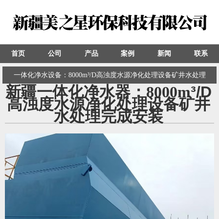
首页
公司
产品
案例
新闻
联系
一体化净水设备：8000m³/D高浊度水源净化处理设备矿井水处理
新疆一体化净水器：8000m
³
/D
高浊度水源净化处理设备矿井
水处理完成安装